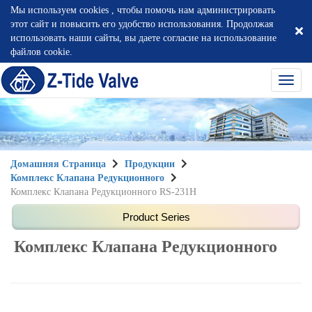
Мы используем cookies , чтобы помочь нам администрировать
этот сайт и повысить его удобство использования. Продолжая
использовать наши сайты, вы даете согласие на использование
файлов cookie.
選
單
切
換
Домашняя Страница
Продукции
Комплекс Клапана Редукционного
Комплекс Клапана Редукционного RS-231H
Комплекс Клапана Редукционного