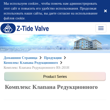
Мы используем cookies , чтобы помочь нам администрировать
этот сайт и повысить его удобство использования. Продолжая
использовать наши сайты, вы даете согласие на использование
файлов cookie.
選
單
切
換
Домашняя Страница
Продукции
Комплекс Клапана Редукционного
Комплекс Клапана Редукционного RS-201H
Комплекс Клапана Редукционного